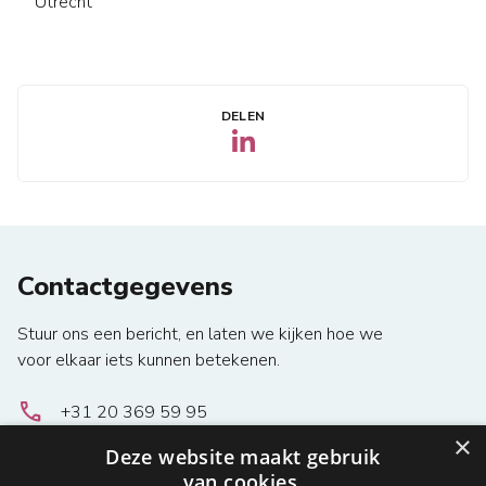
Utrecht
DELEN
Contactgegevens
Stuur ons een bericht, en laten we kijken hoe we
voor elkaar iets kunnen betekenen.
local_phone
+31 20 369 59 95
email
bestuur@metisnetwork.nl
.
×
Deze website maakt gebruik
location_on
Unit G1331, Keurenplein 41, 1069 CD Amsterdam
van cookies.