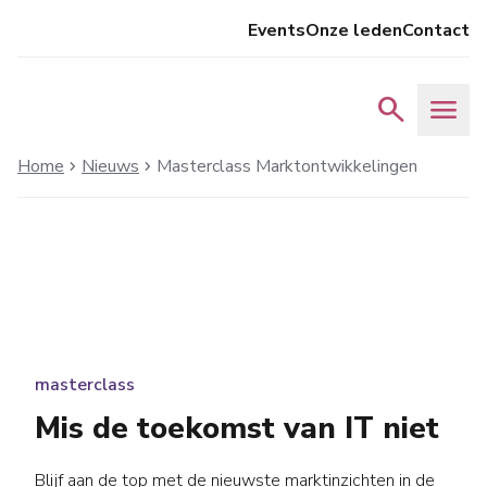
Events
Onze leden
Contact
search
menu
Home
Nieuws
Masterclass Marktontwikkelingen
chevron_right
chevron_right
masterclass
Mis de toekomst van IT niet
Blijf aan de top met de nieuwste marktinzichten in de