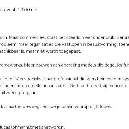
erkevent: 19:00 uur
sch. Maar commercieel staat het steeds meer onder druk. Gerbr
probleem, maar organisaties die vastlopen in besluitvorming, to
schikbaar is, maar niet wordt toegepast.
er frameworks. Meer bouwen aan operating models die dagelijks fu
in je rol. Van specialist naar professional die werkt binnen een 
jn ingericht en op elkaar aansluiten. Gerbrandt deelt vijf concre
uitvoering te gaan.
kt naartoe beweegt en hoe je daarin voorop blijft lopen.
lucas.lohmann@metisnetwork.nl