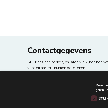
Contactgegevens
Stuur ons een bericht, en laten we kijken hoe w
voor elkaar iets kunnen betekenen.
local_phone
+31 20 369 59 95
email
bestuur@metisnetwork.nl
.
Deze web
location_on
gebruike
Unit G1331, Keurenplein 41, 1069 CD A
STRI