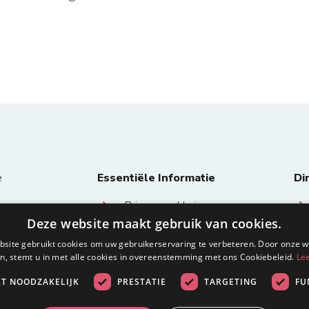
e
Essentiële Informatie
Di
Privacy verklaring
Deze website maakt gebruik van cookies.
Algemene voorwaarden en
site gebruikt cookies om uw gebruikerservaring te verbeteren. Door onze w
bepalingen
n, stemt u in met alle cookies in overeenstemming met ons Cookiebeleid.
Le
msterdam
KT NOODZAKELIJK
PRESTATIE
TARGETING
FU