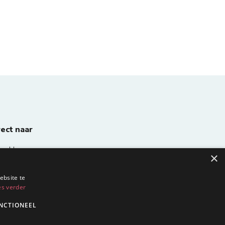
rect naar
Homepage
×
ebsite te
es verder
NCTIONEEL