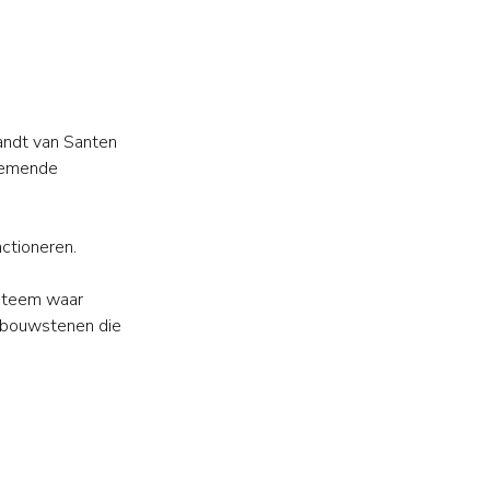
andt van Santen
enemende
nctioneren.
systeem waar
te bouwstenen die