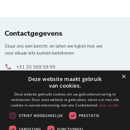
Contactgegevens
Stuur ons een bericht, en laten we kijken hoe we
voor elkaar iets kunnen betekenen.
local_phone
+31 20 369 59 95
email
bestuur@metisnetwork.nl
.
×
Deze website maakt gebruik
location_on
Unit G1331, Keurenplein 41, 1069 CD Amsterdam
van cookies.
Deze website gebruikt cookies om uw gebruikerservaring te
Essentiële Informatie
Direct naar
verbeteren. Door onze website te gebruiken, stemt u in met alle
cookies in overeenstemming met ons Cookiebeleid.
Lees verder
Privacy verklaring
Homepage
STRIKT NOODZAKELIJK
PRESTATIE
Algemene
voorwaarden en
TARGETING
FUNCTIONEEL