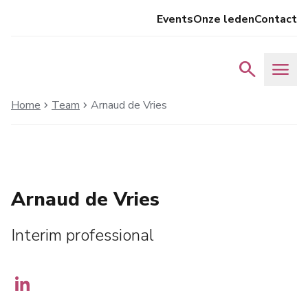
Events
Onze leden
Contact
search
menu
Home
Team
Arnaud de Vries
chevron_right
chevron_right
Arnaud de Vries
Interim professional