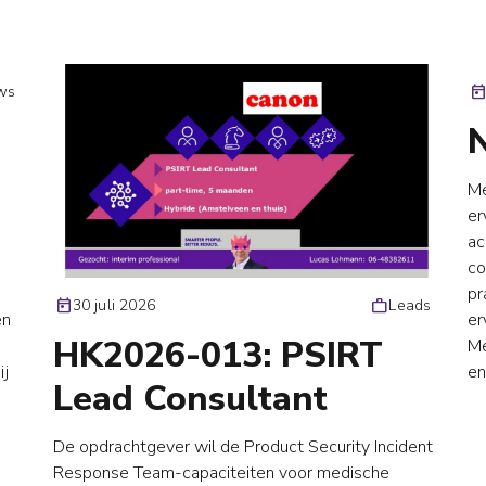
ws
toda
N
Me
er
ac
co
pr
today
30 juli 2026
work
Leads
en
er
HK2026-013: PSIRT
Me
ij
en
Lead Consultant
De opdrachtgever wil de Product Security Incident
Response Team-capaciteiten voor medische