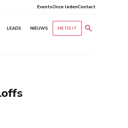
Events
Onze leden
Contact
search
LEADS
NIEUWS
METIS IT
offs