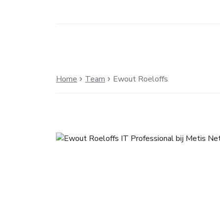
Home
Team
Ewout Roeloffs
chevron_right
chevron_right