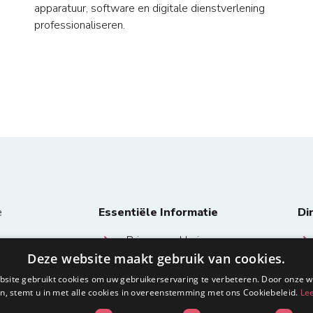
apparatuur, software en digitale dienstverlening
professionaliseren.
e
Essentiële Informatie
Di
Privacy verklaring
Deze website maakt gebruik van cookies.
Algemene voorwaarden en
site gebruikt cookies om uw gebruikerservaring te verbeteren. Door onze w
bepalingen
n, stemt u in met alle cookies in overeenstemming met ons Cookiebeleid.
Le
msterdam