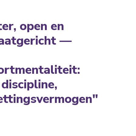
er, open en
taatgericht —
rtmentaliteit:
 discipline,
ettingsvermogen"