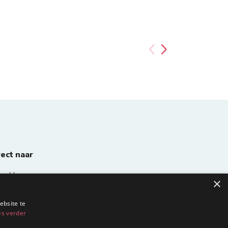
rect naar
Homepage
×
ebsite te
es verder