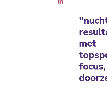
"nucht
resul
met
topspo
focus,
doorz