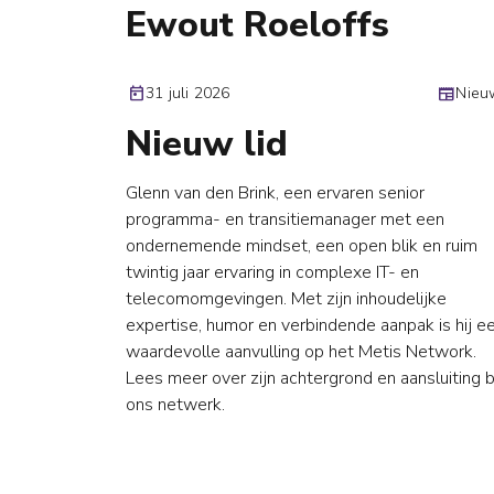
Ewout Roeloffs
today
31 juli 2026
newspaper
Nieu
Nieuw lid
Glenn van den Brink, een ervaren senior
programma- en transitiemanager met een
ondernemende mindset, een open blik en ruim
twintig jaar ervaring in complexe IT- en
telecomomgevingen. Met zijn inhoudelijke
expertise, humor en verbindende aanpak is hij e
waardevolle aanvulling op het Metis Network.
Lees meer over zijn achtergrond en aansluiting b
ons netwerk.