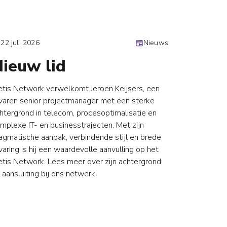
y
22 juli 2026
newspaper
Nieuws
today
16 juli 20
ieuw lid
Nieu
tis Network verwelkomt Jeroen Keijsers, een
Raymond st
varen senior projectmanager met een sterke
Manager / I
htergrond in telecom, procesoptimalisatie en
Stichting. M
mplexe IT- en businesstrajecten. Met zijn
structuur, 
agmatische aanpak, verbindende stijl en brede
verdere mod
varing is hij een waardevolle aanvulling op het
meer over z
tis Network. Lees meer over zijn achtergrond
 aansluiting bij ons netwerk.