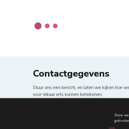
Contactgegevens
Stuur ons een bericht, en laten we kijken hoe w
voor elkaar iets kunnen betekenen.
local_phone
+31 20 369 59 95
email
bestuur@metisnetwork.nl
.
Deze web
gebruike
location_on
Unit G1331, Keurenplein 41, 1069 CD A