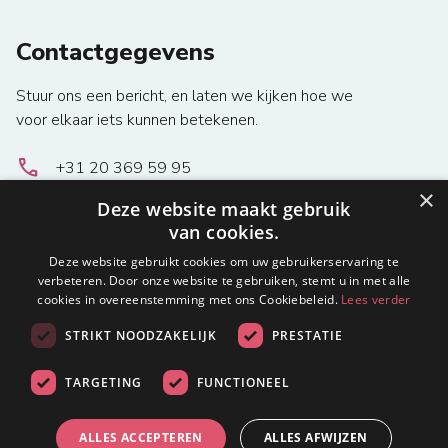
Contactgegevens
Stuur ons een bericht, en laten we kijken hoe we
voor elkaar iets kunnen betekenen.
local_phone
+31 20 369 59 95
email
bestuur@metisnetwork.nl
.
×
Deze website maakt gebruik
location_on
Unit G1331, Keurenplein 41, 1069 CD Amsterdam
van cookies.
Deze website gebruikt cookies om uw gebruikerservaring te
Essentiële Informatie
Direct naar
verbeteren. Door onze website te gebruiken, stemt u in met alle
cookies in overeenstemming met ons Cookiebeleid.
Lees verder
Privacy verklaring
Homepage
STRIKT NOODZAKELIJK
PRESTATIE
Algemene
voorwaarden en
TARGETING
FUNCTIONEEL
bepalingen
ALLES ACCEPTEREN
ALLES AFWIJZEN